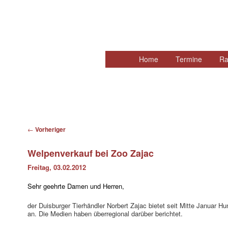
Hauptmenü
Home
Zum
Termine
Ra
primären
Inhalt
springen
Beitragsnavigation
←
Vorheriger
Welpenverkauf bei Zoo Zajac
Freitag, 03.02.2012
Sehr geehrte Damen und Herren,
der Duisburger Tierhändler Norbert Zajac bietet seit Mitte Januar
an. Die Medien haben überregional darüber berichtet.