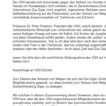
Der VDH wendet sich entschieden gegen den Verkauf von Hunden im
Handel mit Hundewelpen nicht verboten; die im Zentralverband Zoo
Unternehmen Zoo Zajac nicht angehört, organisierten Betriebe verzic
Selbstbeschränkung auf die Präsentation und den Verkauf von Welp
vermittelnde Zusammenarbeit mit Tierheimen und Züchtern.
Professor Dr. Peter Friedrich, Präsident des VDH, macht deutlich:
mittelständische Wirtschaft zum Unternehmer des Jahres gekürt wu
seiner Kollegen hinweg und zwar mit Kalkül: Auf Kosten der Jungti
und deren Verweildauer erhöht werden. Zudem werden die „süßen“ u
schnellen Umsatzposten. Viel zu oft aber wird dann nach dem erste
landen viele Tiere in den Tierheimen, weil sie unüberlegt angeschafft
erweisen oder den Halter überfordern. Auch diese Zahl wird Zoo Zaja
Lesen Sie bitte dazu die ausführliche Stellungnahme des VDH auf
bleiben.html
Kaufanfrage an VDH-Züchter
Zum Zwecke des Ankaufs von Welpen hat sich die Zoo Zajac GmbH
Mitgliedsvereine gewandt, um diese konkret zum Verkauf ihrer Wel
Zoofachhandlung Zajac zu bewegen.
Wir möchten in diesem Zusammenhang darauf hinweisen, dass es d
VDH bzw. über die dem VDH angeschlossenen Mitgliedsvereine de
ausnahmslos verbietet, sich im Bereich des kommerziellen Hundeha