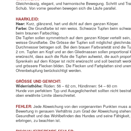
Gleichmässig, elegant, und harmonische Bewegung. Schritt und Trab
Schub. Von vorne gesehen bewegen sich die Läufe parallel.
HAARKLEID:
Haar:
Kurz, glänzend, hart und dicht auf dem ganzen Körper.
Farbe:
Die Grundfarbe ist rein weiss. Schwarze Tupfen beim schwa
beim braunen Farbschlag.
Die Tupfen sollen symmetrisch auf dem ganzen Körper verteilt sein,
weisse Grundfarbe. Die Grösse der Tupfen soll möglichst gleichmäs
Durchmesser betragen soll. Bei dem brauen Farbvarietät sind die T
2 cm. Tupfen am Kopf und an den Gliedmassen sollen proportional kle
erwünscht, dass auch die Rute die Tupfen aufweist, die auch proporti
Sprenkeln auf dem Körper ist nicht erwünscht und soll bestraft werd
und grössere Flecken bilden. Die Flecken und Farbplatten sind uner
Ohrenbetupfung berücksichtigt werden.
GRÖSSE UND GEWICHT:
Widerristhöhe:
Rüden: 56 – 62 cm, Hündinnen: 54 – 60 cm
Hunde von perfektem Typ und Ausgeglichenheit sollten nicht bestraf
oben erwähnte Limite überschreitet.
FEHLER:
Jede Abweichung von den vorgenannten Punkten muss al
Bewertung in genauem Verhältnis zum Grad der Abweichung stehen s
Gesundheit und das Wohlbefinden des Hundes und seine Fähigkeit, 
erbringen, zu beachten ist.