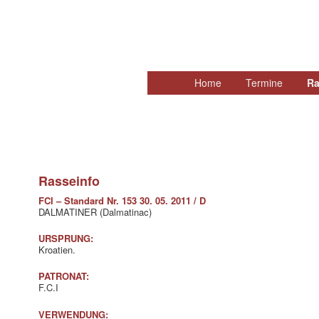
Hauptmenü
Home
Zum
Termine
Ra
primären
Inhalt
springen
Rasseinfo
FCI – Standard Nr. 153 30. 05. 2011 / D
DALMATINER (Dalmatinac)
URSPRUNG:
Kroatien.
PATRONAT:
F.C.I
VERWENDUNG: