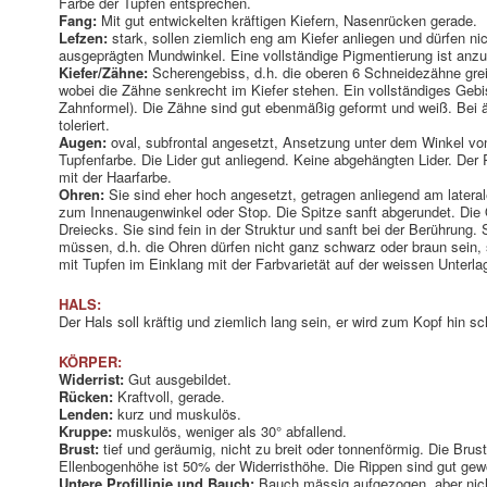
Farbe der Tupfen entsprechen.
Fang:
Mit gut entwickelten kräftigen Kiefern, Nasenrücken gerade.
Lefzen:
stark, sollen ziemlich eng am Kiefer anliegen und dürfen ni
ausgeprägten Mundwinkel. Eine vollständige Pigmentierung ist anzu
Kiefer/Zähne:
Scherengebiss, d.h. die oberen 6 Schneidezähne gre
wobei die Zähne senkrecht im Kiefer stehen. Ein vollständiges Geb
Zahnformel). Die Zähne sind gut ebenmäßig geformt und weiß. Bei 
toleriert.
Augen:
oval, subfrontal angesetzt, Ansetzung unter dem Winkel von
Tupfenfarbe. Die Lider gut anliegend. Keine abgehängten Lider. Der
mit der Haarfarbe.
Ohren:
Sie sind eher hoch angesetzt, getragen anliegend am lateral
zum Innenaugenwinkel oder Stop. Die Spitze sanft abgerundet. Die
Dreiecks. Sie sind fein in der Struktur und sanft bei der Berührung. 
müssen, d.h. die Ohren dürfen nicht ganz schwarz oder braun sein,
mit Tupfen im Einklang mit der Farbvarietät auf der weissen Unterla
HALS:
Der Hals soll kräftig und ziemlich lang sein, er wird zum Kopf hin s
KÖRPER:
Widerrist:
Gut ausgebildet.
Rücken:
Kraftvoll, gerade.
Lenden:
kurz und muskulös.
Kruppe:
muskulös, weniger als 30° abfallend.
Brust:
tief und geräumig, nicht zu breit oder tonnenförmig. Die Brust
Ellenbogenhöhe ist 50% der Widerristhöhe. Die Rippen sind gut gew
Untere Profillinie und Bauch:
Bauch mässig aufgezogen, aber nich