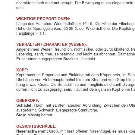
charakteristisch markant getupft. Die Bewegung muss elegant sein
sein.
WICHTIGE PROPORTIONEN:
Länge des Rumpfes: Widerristhöhe = 10 : 9. Die Höhe der Ellenbog
Höhe der Sprunggelenkes: 20-25 % der Widerristhöhe. Die Kopfläng
Fanglänge = 1:1.
VERHALTEN / CHARAKTER (WESEN):
Angenehmes Wesen, freundlich, nicht scheu oder zurückhaltend, frei
Lebendig, sanft, treu, selbständig und leicht zu abrichten. Dalmat
Er hat einen ausgeprägten Bracken – Instinkt.
KOPF:
Kopf muss im Proportion und Einklang mit dem Körper sein, im Schäde
Die Länge von Hinterhauptstachel bis zum Stop und vom Stop bis zur
Fang etwas kürzer. Die Schädellinie und Fanglinie sind sanft dive
dürfen nicht zu ausgeprägt sein. Haut auf dem ganzen Kopf ohne Fa
OBERKOPF:
Schädel:
Flach, mit sanften lateralen Abrundung. Zwischen den Oh
ausgeformt. Schwach ausgeprägte Stirnfurche.
Stop:
Mässig betont.
GESICHTSSCHÄDEL:
Nasenschwamm:
Groß, mit breit offenen Nasenflügel, es muss kom