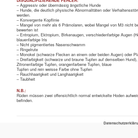
DISQUALIFIZIERENDE FEHLER:
– Aggressiv oder übermässig ängstliche Hunde
– Hunde, die deutlich physische Abnormalitäten oder Verhaltensstör
werden.
– Konvergente Kopflinie
– Mangel von mehr als 6 Prämolaren, wobei Mangel von M3 nicht beru
bewerten ist
– Entropium, Ektropium, Birkenaugen, verschiedenfarbige Augen (He
blauenfarbige Iris
– Nicht pigmentiertes Nasenschwamm
– Ringelrute
– Monokel (schwarze Flecken an einem oder beiden Augen) oder Pl
– Dreifarbigkeit (schwarze und braune Tupfen auf demselben Hund), 
Zitronenfarbige Tupfen, orangenfarbene Tupfen, blaue
Tupfen und rein weisse Farbe ohne Tupfen
– Rauchhaarigkeit und Langhaarigkeit
– Taubheit
N.B.:
Rüden müssen zwei offensichtlich normal entwickelte Hoden aufwei
befinden.
Datenschutzerklär