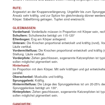
RUTE:
Angesetzt an der Kruppenverlängerung. Ungefähr bis zum Sprungge
Ansatz sehr kräftig, und zur Spitze hin gleichmässig dünner werdend
Körper. Säbelförmig getragen. Tupfen sind erwünscht.
GLIEDMASSEN:
Vorderhand:
Vorderläufe müssen in Proportion mit Körper sein, rech
Schultern:
Schulterecke beträgt um 115-120°
Ellenbogen:
Eng am Körper anliegend.
Unteram:
Die Knochen proportional entwickelt und kräftig (rund), V
Läufe vertikal.
Vordermittelfuss:
Die Knochen proportional entwickelt und kräftig (
Stellung. Läufe vertikal.
Vorderpfote:
Zehen geschlossen, sogenannte Katzenpfoten ist typis
sollen möglichst pigmentiert sein.
Hinterhand:
Im Proportion mit dem Körper. Mit sehr kräftigen und gut entwickel
parallel.
Oberschenkel:
Muskulös und kräftig.
Sprunggelenk:
Kräftig.
Hintermittelfuss:
Die Länge des Sprunggelenkes ist um 20-25% der
Sprunggelenkes beträgt um 130°.
Hinterpfoten:
Zehen geschlossen, sogenannte Katzenpfoten ist typis
sollen möglichst pigmentiert sein.
GANGWERK: