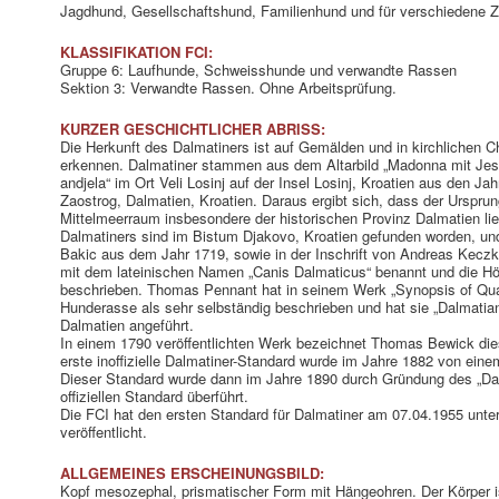
Jagdhund, Gesellschaftshund, Familienhund und für verschiedene 
KLASSIFIKATION FCI:
Gruppe 6: Laufhunde, Schweisshunde und verwandte Rassen
Sektion 3: Verwandte Rassen. Ohne Arbeitsprüfung.
KURZER GESCHICHTLICHER ABRISS:
Die Herkunft des Dalmatiners ist auf Gemälden und in kirchlichen C
erkennen. Dalmatiner stammen aus dem Altarbild „Madonna mit Jes
andjela“ im Ort Veli Losinj auf der Insel Losinj, Kroatien aus den 
Zaostrog, Dalmatien, Kroatien. Daraus ergibt sich, dass der Urspru
Mittelmeerraum insbesondere der historischen Provinz Dalmatien li
Dalmatiners sind im Bistum Djakovo, Kroatien gefunden worden, und 
Bakic aus dem Jahr 1719, sowie in der Inschrift von Andreas Kec
mit dem lateinischen Namen „Canis Dalmaticus“ benannt und die H
beschrieben. Thomas Pennant hat in seinem Werk „Synopsis of Qu
Hunderasse als sehr selbständig beschrieben und hat sie „Dalmatia
Dalmatien angeführt.
In einem 1790 veröffentlichten Werk bezeichnet Thomas Bewick die
erste inoffizielle Dalmatiner-Standard wurde im Jahre 1882 von ei
Dieser Standard wurde dann im Jahre 1890 durch Gründung des „Dal
offiziellen Standard überführt.
Die FCI hat den ersten Standard für Dalmatiner am 07.04.1955 un
veröffentlicht.
ALLGEMEINES ERSCHEINUNGSBILD:
Kopf mesozephal, prismatischer Form mit Hängeohren. Der Körper is