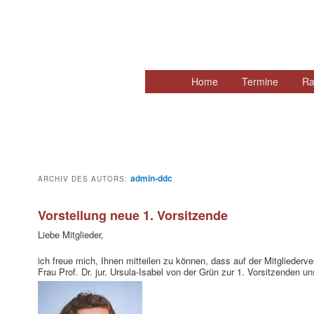
Hauptmenü
Home
Zum
Zum
Termine
Ra
primären
sekundären
Inhalt
Inhalt
springen
springen
admin-ddc
ARCHIV DES AUTORS:
Vorstellung neue 1. Vorsitzende
Liebe Mitglieder,
ich freue mich, Ihnen mitteilen zu können, dass auf der Mitgliede
Frau Prof. Dr. jur. Ursula-Isabel von der Grün zur 1. Vorsitzenden u