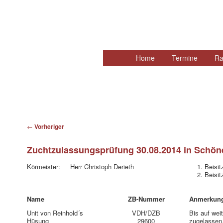
Hauptmenü
Home
Zum
Termine
Ra
primären
Inhalt
springen
Beitragsnavigation
←
Vorheriger
Zuchtzulassungsprüfung 30.08.2014 in Schöne
Körmeister: Herr Christoph Derieth
1. Beis
2. Beisi
Name
ZB-Nummer
Anmerkun
Unit von Reinhold´s
VDH/DZB
Bis auf wei
Hüsung
29600
zugelassen