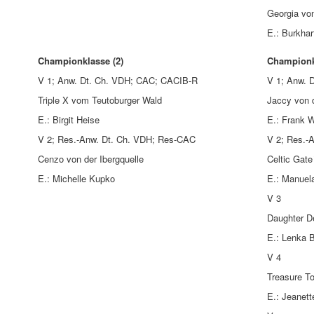
Georgia vo
E.: Burkhar
Championklasse (2)
Championk
V 1; Anw. Dt. Ch. VDH; CAC; CACIB-R
V 1; Anw. 
Triple X vom Teutoburger Wald
Jaccy von 
E.: Birgit Heise
E.: Frank 
V 2; Res.-Anw. Dt. Ch. VDH; Res-CAC
V 2; Res.-
Cenzo von der Ibergquelle
Celtic Gate
E.: Michelle Kupko
E.: Manuel
V 3
Daughter 
E.: Lenka 
V 4
Treasure T
E.: Jeanet