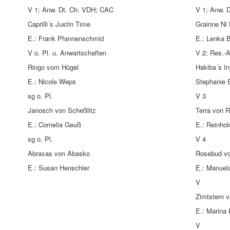
V 1; Anw. Dt. Ch. VDH; CAC
V 1; Anw. 
Caprilli´s Justin Time
Grainne Ni
E.: Frank Pfannenschmid
E.: Lenka 
V o. Pl. u. Anwartschaften
V 2; Res.-
Ringo vom Hügel
Hakiba´s In
E.: Nicole Weps
Stephanie 
sg o. Pl.
V 3
Janosch von Scheßlitz
Terra von 
E.: Cornelia Geuß
E.: Reinhol
sg o. Pl.
V 4
Abraxas von Abasko
Rosebud v
E.: Susan Henschler
E.: Manuela
V
Zimtstern 
E.: Marina
V