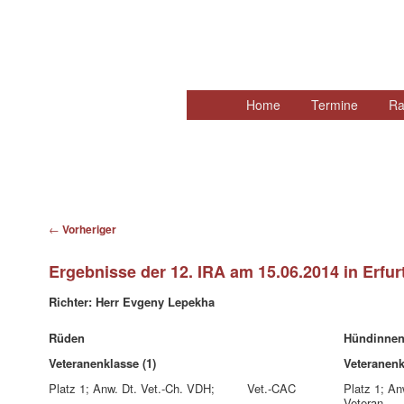
Hauptmenü
Home
Zum
Termine
Ra
primären
Inhalt
springen
Beitragsnavigation
←
Vorheriger
Ergebnisse der 12. IRA am 15.06.2014 in Erfur
Richter: Herr Evgeny Lepekha
Rüden
Hündinne
Veteranenklasse (1)
Veteranenk
Platz 1; Anw. Dt. Vet.-Ch. VDH; Vet.-CAC
Platz 1; An
Veteran