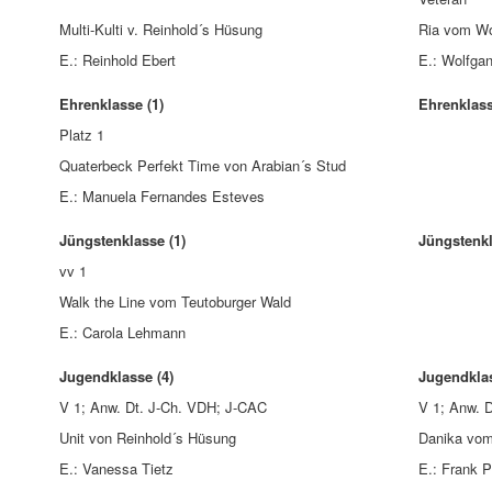
Multi-Kulti v. Reinhold´s Hüsung
Ria vom Wo
E.: Reinhold Ebert
E.: Wolfga
Ehrenklasse (1)
Ehrenklass
Platz 1
Quaterbeck Perfekt Time von Arabian´s Stud
E.: Manuela Fernandes Esteves
Jüngstenklasse (1)
Jüngstenkl
vv 1
Walk the Line vom Teutoburger Wald
E.: Carola Lehmann
Jugendklasse (4)
Jugendklas
V 1; Anw. Dt. J-Ch. VDH; J-CAC
V 1; Anw. 
Unit von Reinhold´s Hüsung
Danika vom
E.: Vanessa Tietz
E.: Frank 