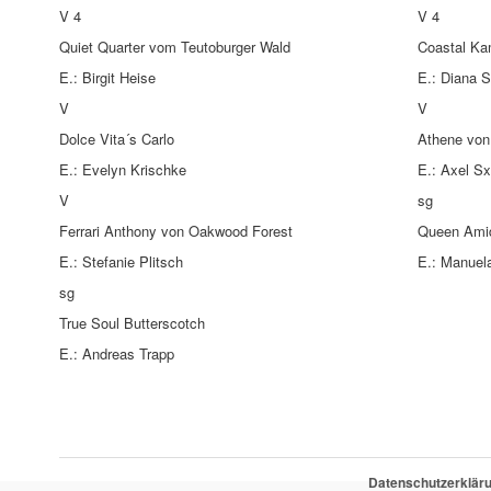
V 4
V 4
Quiet Quarter vom Teutoburger Wald
Coastal Ka
E.: Birgit Heise
E.: Diana S
V
V
Dolce Vita´s Carlo
Athene von
E.: Evelyn Krischke
E.: Axel S
V
sg
Ferrari Anthony von Oakwood Forest
Queen Amid
E.: Stefanie Plitsch
E.: Manuel
sg
True Soul Butterscotch
E.: Andreas Trapp
Datenschutzerklär