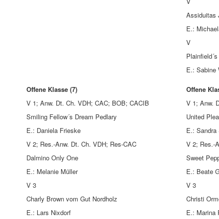
V
Assiduitas
E.: Michael
V
Plainfield´
E.: Sabine
Offene Klasse (7)
Offene Kla
V 1; Anw. Dt. Ch. VDH; CAC; BOB; CACIB
V 1; Anw. 
Smiling Fellow´s Dream Pedlary
United Ple
E.: Daniela Frieske
E.: Sandra 
V 2; Res.-Anw. Dt. Ch. VDH; Res-CAC
V 2; Res.
Dalmino Only One
Sweet Pepp
E.: Melanie Müller
E.: Beate 
V 3
V 3
Charly Brown vom Gut Nordholz
Christi Orm
E.: Lars Nixdorf
E.: Marina