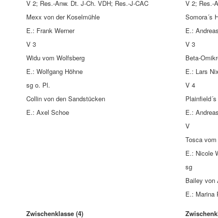
V 2; Res.-Anw. Dt. J-Ch. VDH; Res.-J-CAC
V 2; Res.-
Mexx von der Koselmühle
Somora´s H
E.: Frank Werner
E.: Andrea
V 3
V 3
Widu vom Wolfsberg
Beta-Omik
E.: Wolfgang Höhne
E.: Lars Ni
sg o. Pl.
V 4
Collin von den Sandstücken
Plainfield´s
E.: Axel Schoe
E.: Andreas
V
Tosca vom
E.: Nicole
sg
Bailey von
E.: Marina
Zwischenklasse (4)
Zwischenkl