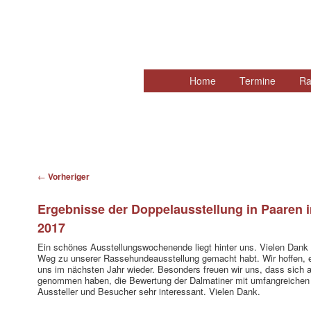
Hauptmenü
Home
Zum
Termine
Ra
primären
Inhalt
springen
Beitragsnavigation
←
Vorheriger
Ergebnisse der Doppelausstellung in Paaren i
2017
Ein schönes Ausstellungswochenende liegt hinter uns. Vielen Dank a
Weg zu unserer Rassehundeausstellung gemacht habt. Wir hoffen, 
uns im nächsten Jahr wieder. Besonders freuen wir uns, dass sich a
genommen haben, die Bewertung der Dalmatiner mit umfangreichen E
Aussteller und Besucher sehr interessant. Vielen Dank.