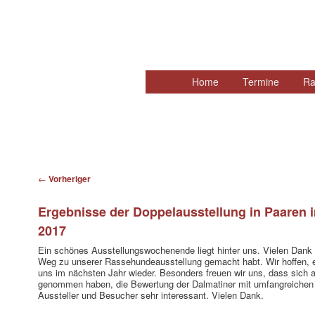
Hauptmenü
Home
Zum
Termine
Ra
primären
Inhalt
springen
Beitragsnavigation
←
Vorheriger
Ergebnisse der Doppelausstellung in Paaren i
2017
Ein schönes Ausstellungswochenende liegt hinter uns. Vielen Dank a
Weg zu unserer Rassehundeausstellung gemacht habt. Wir hoffen, 
uns im nächsten Jahr wieder. Besonders freuen wir uns, dass sich a
genommen haben, die Bewertung der Dalmatiner mit umfangreichen E
Aussteller und Besucher sehr interessant. Vielen Dank.