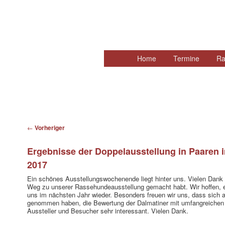
Hauptmenü
Home
Zum
Termine
Ra
primären
Inhalt
springen
Beitragsnavigation
←
Vorheriger
Ergebnisse der Doppelausstellung in Paaren i
2017
Ein schönes Ausstellungswochenende liegt hinter uns. Vielen Dank a
Weg zu unserer Rassehundeausstellung gemacht habt. Wir hoffen, 
uns im nächsten Jahr wieder. Besonders freuen wir uns, dass sich a
genommen haben, die Bewertung der Dalmatiner mit umfangreichen E
Aussteller und Besucher sehr interessant. Vielen Dank.