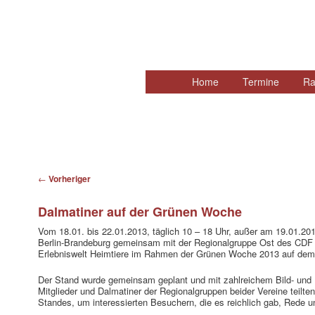
Hauptmenü
Home
Zum
Termine
Ra
primären
Inhalt
springen
Beitragsnavigation
←
Vorheriger
Dalmatiner auf der Grünen Woche
Vom 18.01. bis 22.01.2013, täglich 10 – 18 Uhr, außer am 19.01.201
Berlin-Brandeburg gemeinsam mit der Regionalgruppe Ost des CDF 
Erlebniswelt Heimtiere im Rahmen der Grünen Woche 2013 auf dem
Der Stand wurde gemeinsam geplant und mit zahlreichem Bild- und I
Mitglieder und Dalmatiner der Regionalgruppen beider Vereine teilte
Standes, um interessierten Besuchern, die es reichlich gab, Rede u