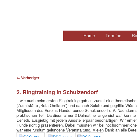
Hauptmenü
Home
Zum
Termine
Ra
primären
Inhalt
springen
Beitragsnavigation
←
Vorheriger
2. Ringtraining in Schulzendorf
– wie auch beim ersten Ringtraining gab es zuerst eine theoretisch
(Zuchtstätte „Beta-Omikron“) und danach Salate und gegrillte Würste
Mitgliedern des Vereins Hundefreunde Schulzendorf e.V. Nachdem si
praktischen Teil. Da diesmal nur 2 Dalmatiner angereist war, konnte 
Derieth, ausgiebig mit jedem Ausstellerpaar beschäftigen. Wir erhiel
Hunde richtig präsentieren. Dabei mussten wir bei hochsommerlich
war eine rundum gelungene Veranstaltung. Vielen Dank an alle Betei