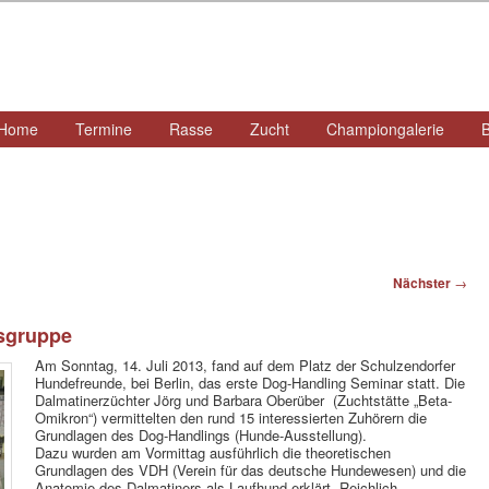
ü
Home
Termine
Rasse
Zucht
Championgalerie
B
Zum
primären
Inhalt
springen
Nächster
→
esgruppe
Am Sonntag, 14. Juli 2013, fand auf dem Platz der Schulzendorfer
Hundefreunde, bei Berlin, das erste Dog-Handling Seminar statt. Die
Dalmatinerzüchter Jörg und Barbara Oberüber (Zuchtstätte „Beta-
Omikron“) vermittelten den rund 15 interessierten Zuhörern die
Grundlagen des Dog-Handlings (Hunde-Ausstellung).
Dazu wurden am Vormittag ausführlich die theoretischen
Grundlagen des VDH (Verein für das deutsche Hundewesen) und die
Anatomie des Dalmatiners als Laufhund erklärt. Reichlich