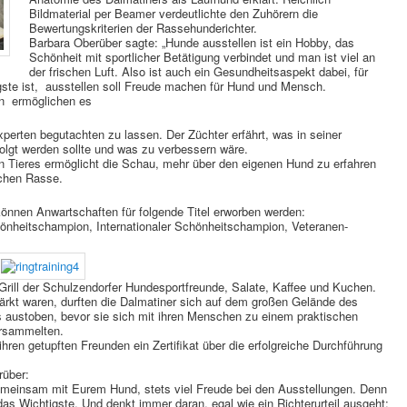
Bildmaterial per Beamer verdeutlichte den Zuhörern die
Bewertungskriterien der Rassehunderichter.
Barbara Oberüber sagte: „Hunde ausstellen ist ein Hobby, das
Schönheit mit sportlicher Betätigung verbindet und man ist viel an
der frischen Luft. Also ist auch ein Gesundheitsaspekt dabei, für
gste ist, ausstellen soll Freude machen für Hund und Mensch.
 ermöglichen es
perten begutachten zu lassen. Der Züchter erfährt, was in seiner
rfolgt werden sollte und was zu verbessern wäre.
 Tieres ermöglicht die Schau, mehr über den eigenen Hund zu erfahren
ichen Rasse.
nnen Anwartschaften für folgende Titel erworben werden:
nheitschampion, Internationaler Schönheitschampion, Veteranen-
ill der Schulzendorfer Hundesportfreunde, Salate, Kaffee und Kuchen.
rkt waren, durften die Dalmatiner sich auf dem großen Gelände des
 austoben, bevor sie sich mit ihren Menschen zu einem praktischen
ersammelten.
hren getupften Freunden ein Zertifikat über die erfolgreiche Durchführung
rüber:
meinsam mit Eurem Hund, stets viel Freude bei den Ausstellungen. Denn
as Wichtigste. Und denkt immer daran, egal wie ein Richterurteil ausgeht: