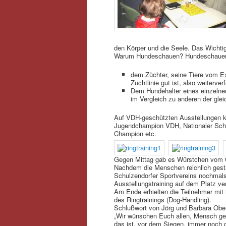
den Körper und die Seele. Das Wichti
Warum Hundeschauen? Hundeschauen
dem Züchter, seine Tiere vom Ex
Zuchtlinie gut ist, also weiterve
Dem Hundehalter eines einzelnen
im Vergleich zu anderen der gle
Auf VDH-geschützten Ausstellungen kö
Jugendchampion VDH, Nationaler Schö
Champion etc.
Gegen Mittag gab es Würstchen vom Gr
Nachdem die Menschen reichlich gestä
Schulzendorfer Sportvereins nochmals
Ausstellungstraining auf dem Platz v
Am Ende erhielten die Teilnehmer mit i
des Ringtrainings (Dog-Handling).
Schlußwort von Jörg und Barbara Obe
„Wir wünschen Euch allen, Mensch ge
das ist, vor dem Siegen, immer noch d