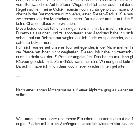
vom Bergwandern. Auf breiteren Wegen darf ich aber auch mal dane
Regeln schien meine Goldi-Freundin noch nichts gehört zu haben. Si
oberhalb der Baumgrenze durchliefen, einen Riesen-Radius. Sie mac
zwischendurch den Murmeltieren nach. Da sie aber immer auf den Warn
keine Chance, diese zu erwischen.
Diese Leidenschaft teilte ich so gar nicht mit ihr. Es macht mir zwa
Dummys zu suchen und zu apportieren aber Jagdtrieb habe ich ni
schon mal ein Reh vor mir weglaufen. Ich finde es spannender, de
dafür zu bekommen.
Für mich war es auf unserer Tour aufregender, in der Nähe meiner 
die Pferde mit ihnen nicht weglaufen. Diesen Job habe ich ziemlic
auch zu dicht vor den Füßen herumgelaufen. Das hat es mir dann g
Rücken gezwickt hat. Zum Glück war’s nur eine Warnung und kein ri
Daraufhin habe ich mich dann doch lieber wieder hinten gehalten.
Nach einer langen Mittagspause auf einer Alphütte ging es weiter au
sollten.
Wir kamen immer höher und meine Frauchen mussten sich auf die Tri
engen Pfaden mit steilen Abhängen musste ich wieder hinten laufen,