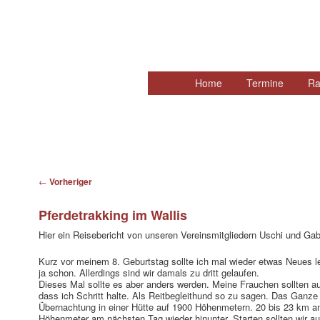
Hauptmenü
Home
Zum
Termine
Ra
primären
Inhalt
springen
Beitragsnavigation
←
Vorheriger
Pferdetrakking im Wallis
Hier ein Reisebericht von unseren Vereinsmitgliedern Uschi und Gab
Kurz vor meinem 8. Geburtstag sollte ich mal wieder etwas Neues l
ja schon. Allerdings sind wir damals zu dritt gelaufen.
Dieses Mal sollte es aber anders werden. Meine Frauchen sollten a
dass ich Schritt halte. Als Reitbegleithund so zu sagen. Das Ganze
Übernachtung in einer Hütte auf 1900 Höhenmetern. 20 bis 23 km
Höhenmeter am nächsten Tag wieder hinunter. Starten sollten wir a