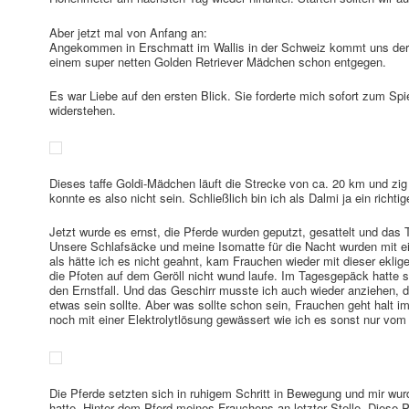
Aber jetzt mal von Anfang an:
Angekommen in Erschmatt im Wallis in der Schweiz kommt uns der 
einem super netten Golden Retriever Mädchen schon entgegen.
Es war Liebe auf den ersten Blick. Sie forderte mich sofort zum Sp
widerstehen.
Dieses taffe Goldi-Mädchen läuft die Strecke von ca. 20 km und zi
konnte es also nicht sein. Schließlich bin ich als Dalmi ja ein richt
Jetzt wurde es ernst, die Pferde wurden geputzt, gesattelt und das
Unsere Schlafsäcke und meine Isomatte für die Nacht wurden mit 
als hätte ich es nicht geahnt, kam Frauchen wieder mit dieser eklig
die Pfoten auf dem Geröll nicht wund laufe. Im Tagesgepäck hatte 
den Ernstfall. Und das Geschirr musste ich auch wieder anziehen, da
etwas sein sollte. Aber was sollte schon sein, Frauchen geht halt
noch mit einer Elektrolytlösung gewässert wie ich es sonst nur vo
Die Pferde setzten sich in ruhigem Schritt in Bewegung und mir wur
hatte. Hinter dem Pferd meines Frauchens an letzter Stelle. Diese 