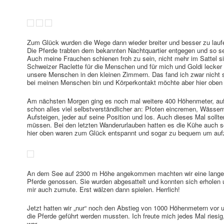
Zum Glück wurden die Wege dann wieder breiter und besser zu lauf
Die Pferde trabten dem bekannten Nachtquartier entgegen und so se
Auch meine Frauchen schienen froh zu sein, nicht mehr im Sattel 
Schweizer Raclette für die Menschen und für mich und Goldi lecker 
unsere Menschen in den kleinen Zimmern. Das fand ich zwar nicht so
bei meinen Menschen bin und Körperkontakt möchte aber hier oben a
Am nächsten Morgen ging es noch mal weitere 400 Höhenmeter, auf
schon alles viel selbstverständlicher an: Pfoten eincremen, Wässer
Aufsteigen, jeder auf seine Position und los. Auch dieses Mal soll
müssen. Bei den letzten Wanderurlauben hatten es die Kühe auch 
hier oben waren zum Glück entspannt und sogar zu bequem um aufzu
An dem See auf 2300 m Höhe angekommen machten wir eine lange M
Pferde genossen. Sie wurden abgesattelt und konnten sich erholen
mir auch zumute. Erst wälzen dann spielen. Herrlich!
Jetzt hatten wir „nur“ noch den Abstieg von 1000 Höhenmetern vor u
die Pferde geführt werden mussten. Ich freute mich jedes Mal ries
war.