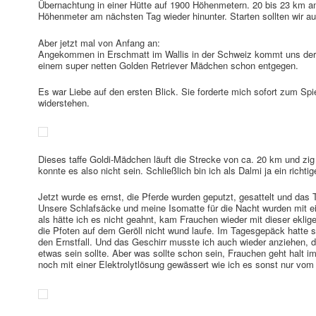
Übernachtung in einer Hütte auf 1900 Höhenmetern. 20 bis 23 km
Höhenmeter am nächsten Tag wieder hinunter. Starten sollten wir a
Aber jetzt mal von Anfang an:
Angekommen in Erschmatt im Wallis in der Schweiz kommt uns der 
einem super netten Golden Retriever Mädchen schon entgegen.
Es war Liebe auf den ersten Blick. Sie forderte mich sofort zum Sp
widerstehen.
Dieses taffe Goldi-Mädchen läuft die Strecke von ca. 20 km und zi
konnte es also nicht sein. Schließlich bin ich als Dalmi ja ein richt
Jetzt wurde es ernst, die Pferde wurden geputzt, gesattelt und das
Unsere Schlafsäcke und meine Isomatte für die Nacht wurden mit 
als hätte ich es nicht geahnt, kam Frauchen wieder mit dieser eklig
die Pfoten auf dem Geröll nicht wund laufe. Im Tagesgepäck hatte 
den Ernstfall. Und das Geschirr musste ich auch wieder anziehen, da
etwas sein sollte. Aber was sollte schon sein, Frauchen geht halt
noch mit einer Elektrolytlösung gewässert wie ich es sonst nur vo