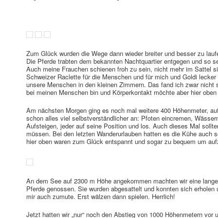
Zum Glück wurden die Wege dann wieder breiter und besser zu lauf
Die Pferde trabten dem bekannten Nachtquartier entgegen und so se
Auch meine Frauchen schienen froh zu sein, nicht mehr im Sattel 
Schweizer Raclette für die Menschen und für mich und Goldi lecker 
unsere Menschen in den kleinen Zimmern. Das fand ich zwar nicht so
bei meinen Menschen bin und Körperkontakt möchte aber hier oben a
Am nächsten Morgen ging es noch mal weitere 400 Höhenmeter, auf
schon alles viel selbstverständlicher an: Pfoten eincremen, Wässer
Aufsteigen, jeder auf seine Position und los. Auch dieses Mal soll
müssen. Bei den letzten Wanderurlauben hatten es die Kühe auch 
hier oben waren zum Glück entspannt und sogar zu bequem um aufzu
An dem See auf 2300 m Höhe angekommen machten wir eine lange M
Pferde genossen. Sie wurden abgesattelt und konnten sich erholen
mir auch zumute. Erst wälzen dann spielen. Herrlich!
Jetzt hatten wir „nur“ noch den Abstieg von 1000 Höhenmetern vor u