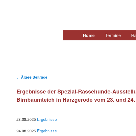
Hauptmenü
Home
Zum
Zum
Termine
Ra
primären
sekundären
Inhalt
Inhalt
springen
springen
Beitragsnavigation
←
Ältere Beiträge
Ergebnisse der Spezial-Rassehunde-Ausstell
Birnbaumteich in Harzgerode vom 23. und 24.
23.08.2025
Ergebnisse
24.08.2025
Ergebnisse