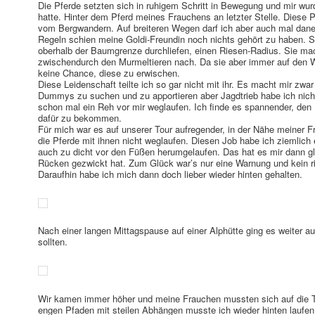
Die Pferde setzten sich in ruhigem Schritt in Bewegung und mir wur
hatte. Hinter dem Pferd meines Frauchens an letzter Stelle. Diese 
vom Bergwandern. Auf breiteren Wegen darf ich aber auch mal dane
Regeln schien meine Goldi-Freundin noch nichts gehört zu haben. Si
oberhalb der Baumgrenze durchliefen, einen Riesen-Radius. Sie mac
zwischendurch den Murmeltieren nach. Da sie aber immer auf den Warn
keine Chance, diese zu erwischen.
Diese Leidenschaft teilte ich so gar nicht mit ihr. Es macht mir zwa
Dummys zu suchen und zu apportieren aber Jagdtrieb habe ich ni
schon mal ein Reh vor mir weglaufen. Ich finde es spannender, de
dafür zu bekommen.
Für mich war es auf unserer Tour aufregender, in der Nähe meiner 
die Pferde mit ihnen nicht weglaufen. Diesen Job habe ich ziemlic
auch zu dicht vor den Füßen herumgelaufen. Das hat es mir dann g
Rücken gezwickt hat. Zum Glück war’s nur eine Warnung und kein ri
Daraufhin habe ich mich dann doch lieber wieder hinten gehalten.
Nach einer langen Mittagspause auf einer Alphütte ging es weiter au
sollten.
Wir kamen immer höher und meine Frauchen mussten sich auf die Tri
engen Pfaden mit steilen Abhängen musste ich wieder hinten laufen,