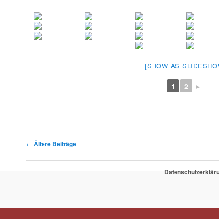
[SHOW AS SLIDESHO
1
2
►
Beitragsnavigation
←
Ältere Beiträge
Datenschutzerklär