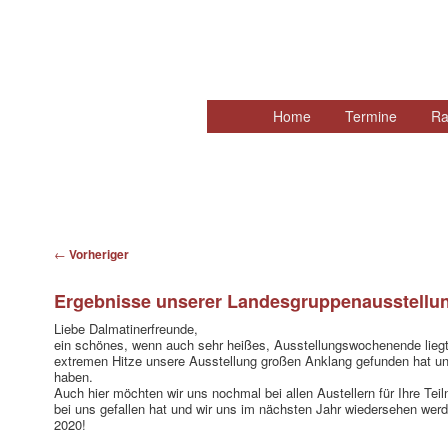
Hauptmenü
Home
Zum
Termine
Ra
primären
Inhalt
springen
Beitragsnavigation
←
Vorheriger
Ergebnisse unserer Landesgruppenausstellun
Liebe Dalmatinerfreunde,
ein schönes, wenn auch sehr heißes, Ausstellungswochenende liegt h
extremen Hitze unsere Ausstellung großen Anklang gefunden hat un
haben.
Auch hier möchten wir uns nochmal bei allen Austellern für Ihre Tei
bei uns gefallen hat und wir uns im nächsten Jahr wiedersehen wer
2020!