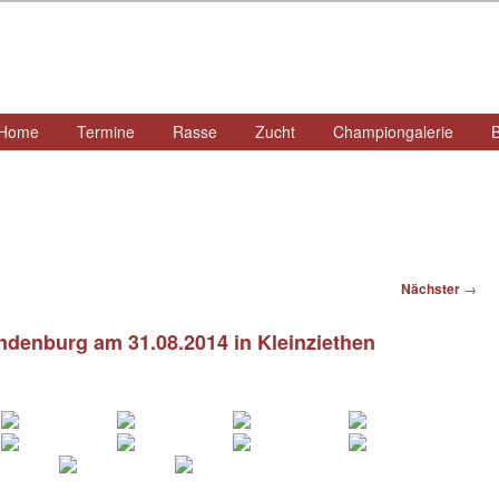
ü
Home
Termine
Rasse
Zucht
Championgalerie
B
Zum
primären
Inhalt
springen
Nächster
→
andenburg am 31.08.2014 in Kleinziethen