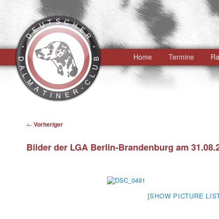
Hauptmenü
Home
Zum
Termine
Ra
primären
Inhalt
springen
Beitragsnavigation
←
Vorheriger
Bilder der LGA Berlin-Brandenburg am 31.08.2
[SHOW PICTURE LIS