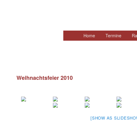
Hauptmenü
Home
Zum
Termine
Ra
primären
Inhalt
springen
Weihnachtsfeier 2010
[SHOW AS SLIDESHO