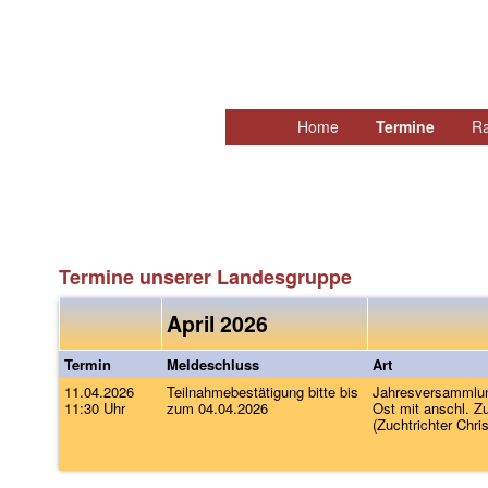
Hauptmenü
Home
Zum
Termine
R
primären
Inhalt
springen
Termine unserer Landesgruppe
April 2026
Termin
Meldeschluss
Art
11.04.2026
Teilnahmebestätigung bitte bis
Jahresversammlun
11:30 Uhr
zum 04.04.2026
Ost mit anschl. Z
(Zuchtrichter Chri