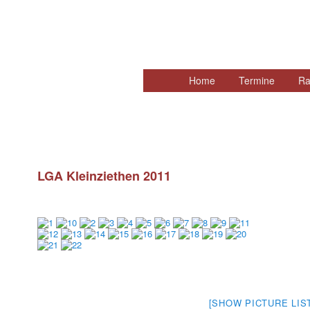
Hauptmenü
Home
Zum
Termine
Ra
primären
Inhalt
springen
LGA Kleinziethen 2011
[SHOW PICTURE LIS