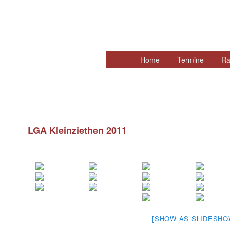
Hauptmenü
Home
Zum
Termine
Ra
primären
Inhalt
springen
LGA Kleinziethen 2011
[SHOW AS SLIDESHO