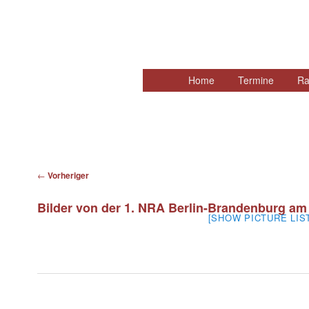
Hauptmenü
Home
Zum
Termine
Ra
primären
Inhalt
springen
Beitragsnavigation
←
Vorheriger
Bilder von der 1. NRA Berlin-Brandenburg am
[SHOW PICTURE LIS